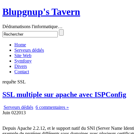
Blupgnup's Tavern
Dédramatisons l'informatique…
Home
Serveurs dédiés
Site Web
Symfony
Divers
Contact
requête SSL
SSL multiple sur apache avec ISPConfig
Serveurs dédiés
6 commentaires »
Juin
02
2013
Depuis Apache 2.2.12, et le support natif du SNI (Server Name Identific
exemple de protéger différents sous domaines avec plusieurs certifica