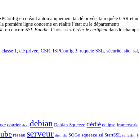
ISPConfig en créant automatiquement la clé privée, la requête CSR et un
la première ligne concerne en réalité l’état ou le département)
SSL
ou encore
SSL Bundle
. Choisissez
Créer le certificat
dans le champ
,
classe 1
,
clé privée
,
CSR
,
ISPConfig 3
,
requête SSL
,
sécurité
,
site
,
ssl
debian
dédié
age
courier
Debian Squeeze
eclipse
framework
dash
serveur
cube
réseau
SOGo
squeeze
ssl
StartSSL
shell
site
suffusion