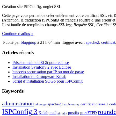
Création site ISPConfig, onglet SSL
Cette page vous permet de créer entièrement votre certificat SSL via 
(Attention, la traduction ISPConfig en français souffre d’une erreur et 
Il est inutile de remplir les champs
SSL key
,
Requête SSL
,
Certificat 
Continue reading »
Publié par
blupgnup
à 21 h 04 min
Taggué avec :
apache2
,
certificat
Articles récents
Prise en main de EGit pour eclipse
Installation Symfony 2 avec Eclipse
htaccess securisation par IP ou mot de passe
Installation du Groupware Kolab
Script d’installation SOGo pour ISPConfig
Keywords
administration
apache2
certificat
classe 1
cod
adressage
bash
bootstrap
ISPConfig 3
round
Kolab
mail
postfix
pureFTPD
ntp
php