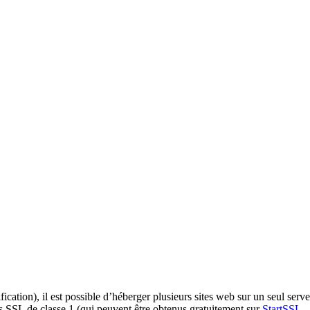
ation), il est possible d’héberger plusieurs sites web sur un seul serveu
ts SSL de classe 1 (qui peuvent être obtenus gratuitement sur
StartSSL
…