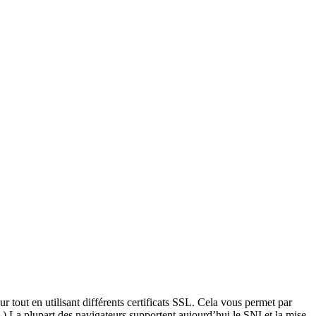
r tout en utilisant différents certificats SSL. Cela vous permet par
) La plupart des navigateurs supportent aujourd’hui le SNI et la mise