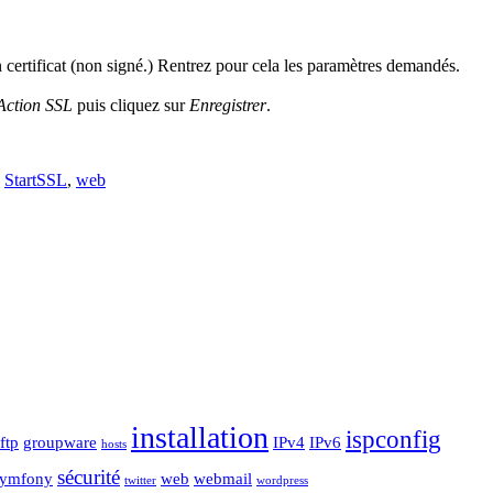
 certificat (non signé.) Rentrez pour cela les paramètres demandés.
Action SSL
puis cliquez sur
Enregistrer
.
,
StartSSL
,
web
installation
ispconfig
ftp
groupware
IPv4
IPv6
hosts
sécurité
symfony
web
webmail
twitter
wordpress