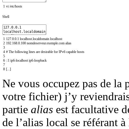
1
vi
/
etc
/
hosts
Shell
1
127.0.0.1
localhost
.localdomain
localhost
2
192.168.0.100
nomdeserveur
.exemple
.com
alias
3
4
# The following lines are desirable for IPv6 capable hosts
5
6
:
:
1
ip6
-
localhost
ip6
-
loopback
7
8
[
.
.
.
]
Ne vous occupez pas de la pa
votre fichier) j’y reviendra
partie
alias
est facultative d
de l’alias local se référant à