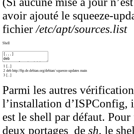
(Si aucune mise à jour n’est
avoir ajouté le squeeze-upda
fichier
/etc/apt/sources.list
Shell
1
[
.
.
.
]
2
deb
http
:
//
ftp
.de
.debian
.org
/
debian
/
squeeze
-
updates
main
3
[
.
.
.
]
Parmi les autres vérificatio
l’installation d’ISPConfig, 
est le shell par défaut. Pour
deux portages de
sh
, le she