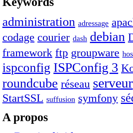
Keywords
administration
apac
adressage
debian
codage
courier
dash
framework
ftp
groupware
hos
ISPConfig 3
ispconfig
Ko
serveur
roundcube
réseau
sé
StartSSL
symfony
suffusion
A propos