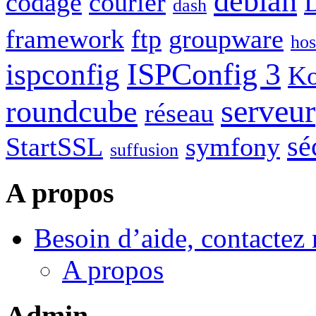
debian
codage
courier
dash
framework
ftp
groupware
hos
ISPConfig 3
ispconfig
Ko
serveur
roundcube
réseau
sé
StartSSL
symfony
suffusion
A propos
Besoin d’aide, contactez
A propos
Admin