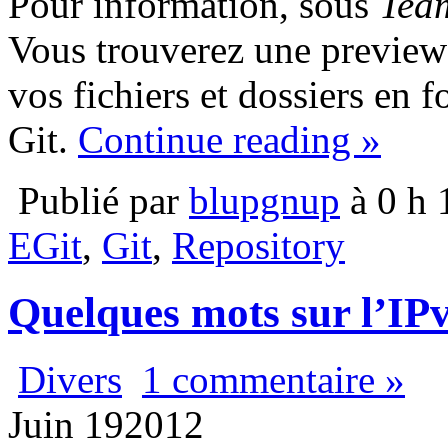
Pour information, sous
Tea
Vous trouverez une preview 
vos fichiers et dossiers en f
Git.
Continue reading »
Publié par
blupgnup
à 0 h 
EGit
,
Git
,
Repository
Quelques mots sur l’IP
Divers
1 commentaire »
Juin
19
2012