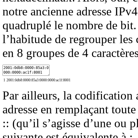
notre ancienne adresse IPv
quadruplé le nombre de bit.
l’habitude de regrouper les 
en 8 groupes de 4 caractères
1
2001
:
0db8
:
0000
:
85a3
:
0000
:
0000
:
ac1f
:
8001
Par ailleurs, la codification
adresse en remplaçant toute 
:: (qu’il s’agisse d’une ou 
suivante est équivalente à :