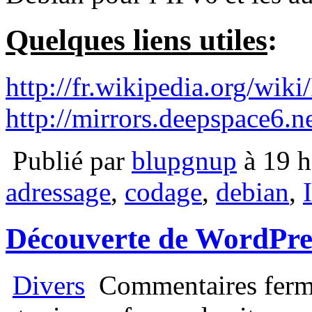
Quelques liens utiles
:
http://fr.wikipedia.org/wiki
http://mirrors.deepspace6
Publié par
blupgnup
à 19 h
adressage
,
codage
,
debian
,
Découverte de WordPres
Divers
Commentaires ferm