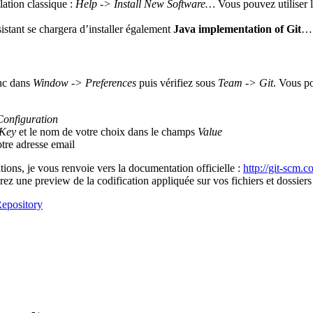
lation classique :
Help -> Install New Software…
Vous pouvez utiliser l
sistant se chargera d’installer également
Java implementation of Git
…
onc dans
Window -> Preferences
puis vérifiez sous
Team -> Git
. Vous po
Configuration
Key
et le nom de votre choix dans le champs
Value
otre adresse email
tions, je vous renvoie vers la documentation officielle :
http://git-scm.
z une preview de la codification appliquée sur vos fichiers et dossiers e
epository