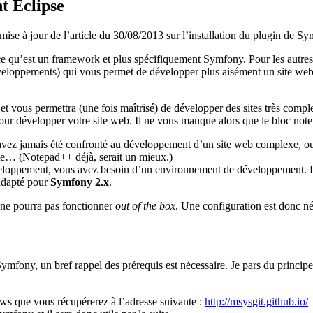
t Eclipse
 mise à jour de l’article du 30/08/2013 sur l’installation du plugin de 
ce qu’est un framework et plus spécifiquement Symfony. Pour les autres, 
veloppements) qui vous permet de développer plus aisément un site web 
t vous permettra (une fois maîtrisé) de développer des sites très comple
pour développer votre site web. Il ne vous manque alors que le bloc not
n’avez jamais été confronté au développement d’un site web complexe, ou
ote… (Notepad++ déjà, serait un mieux.)
loppement, vous avez besoin d’un environnement de développement. Pour m
 adapté pour
Symfony 2.x
.
e ne pourra pas fonctionner
out of the box
. Une configuration est donc néce
Symfony, un bref rappel des prérequis est nécessaire. Je pars du princip
dows que vous récupérerez à l’adresse suivante :
http://msysgit.github.io/