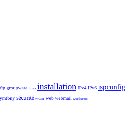
installation
ispconfig
ftp
groupware
IPv4
IPv6
hosts
sécurité
symfony
web
webmail
twitter
wordpress