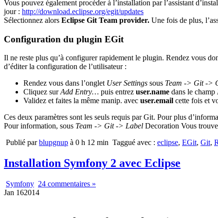
Vous pouvez également procéder à l’installation par l’assistant d’instal
jour :
http://download.eclipse.org/egit/updates
Sélectionnez alors
Eclipse Git Team provider.
Une fois de plus, l’as
Configuration du plugin EGit
Il ne reste plus qu’à configurer rapidement le plugin. Rendez vous d
d’éditer la configuration de l’utilisateur :
Rendez vous dans l’onglet
User Settings
sous
Team -> Git
-> 
Cliquez sur
Add Entry…
puis entrez
user.name
dans le champ
Validez et faites la même manip. avec
user.email
cette fois et v
Ces deux paramètres sont les seuls requis par Git. Pour plus d’informa
Pour information, sous
Team -> Git
-> Label
Decoration Vous trouvere
Publié par
blupgnup
à 0 h 12 min
Taggué avec :
eclipse
,
EGit
,
Git
,
R
Installation Symfony 2 avec Eclipse
Symfony
24 commentaires »
Jan
16
2014