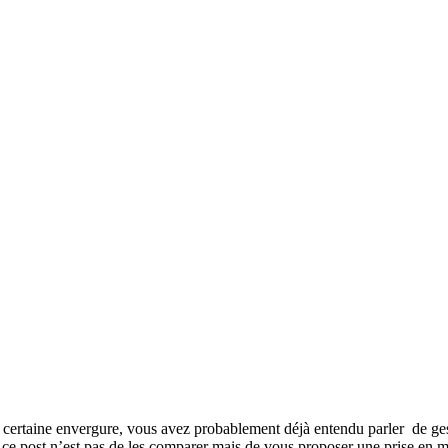
ne certaine envergure, vous avez probablement déjà entendu parler de ge
e ce post n’est pas de les comparer mais de vous proposer une prise en 