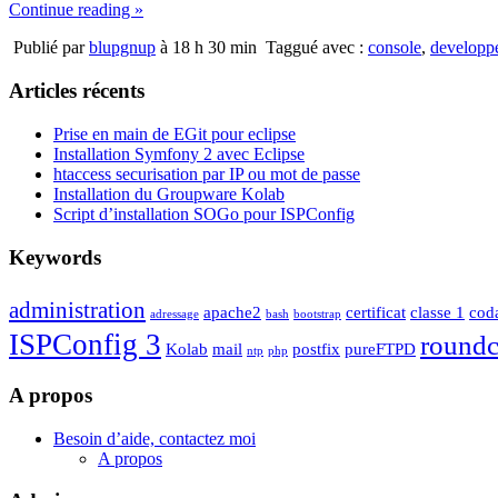
Continue reading »
Publié par
blupgnup
à 18 h 30 min
Taggué avec :
console
,
developp
Articles récents
Prise en main de EGit pour eclipse
Installation Symfony 2 avec Eclipse
htaccess securisation par IP ou mot de passe
Installation du Groupware Kolab
Script d’installation SOGo pour ISPConfig
Keywords
administration
apache2
certificat
classe 1
cod
adressage
bash
bootstrap
ISPConfig 3
round
Kolab
mail
postfix
pureFTPD
ntp
php
A propos
Besoin d’aide, contactez moi
A propos