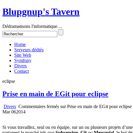
Blupgnup's Tavern
Dédramatisons l'informatique…
Home
Serveurs dédiés
Site Web
Symfony
Divers
Contact
eclipse
Prise en main de EGit pour eclipse
Divers
Commentaires fermés
sur Prise en main de EGit pour eclipse
Mar
06
2014
Si vous travaillez, seul ou en équipe, sur un ou plusieurs projets d’u
partagent le marché tels que
Subversion
,
Git
ou
Mercurial
, le but d