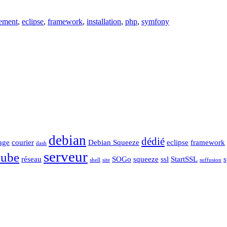
ement
,
eclipse
,
framework
,
installation
,
php
,
symfony
debian
dédié
age
courier
Debian Squeeze
eclipse
framework
dash
serveur
cube
réseau
SOGo
squeeze
ssl
StartSSL
shell
site
suffusion