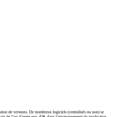
stion de versions. De nombreux logiciels (centralisés ou non) se
main de l’un d’entre eux,
Git
, dans l’environnement de production