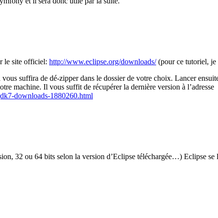
fony et il sera donc utile par la suite.
le site officiel:
http://www.eclipse.org/downloads/
(pour ce tutoriel, j
 vous suffira de dé-zipper dans le dossier de votre choix. Lancer ensuit
re machine. Il vous suffit de récupérer la dernière version à l’adresse
/jdk7-downloads-1880260.html
sion, 32 ou 64 bits selon la version d’Eclipse téléchargée…) Eclipse se 