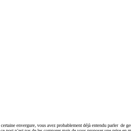
ne certaine envergure, vous avez probablement déjà entendu parler de ge
e ce post n’est pas de les comparer mais de vous proposer une prise en 