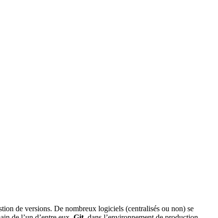
stion de versions. De nombreux logiciels (centralisés ou non) se
main de l’un d’entre eux,
Git
, dans l’environnement de production