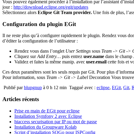
Vous pouvez également procéder à l’installation par l’assistant d’instal
jour :
http://download.eclipse.org/egit/updates
Sélectionnez alors
Eclipse Git Team provider.
Une fois de plus, l’as
Configuration du plugin EGit
Il ne reste plus qu’à configurer rapidement le plugin. Rendez vous d
d’éditer la configuration de l’utilisateur :
Rendez vous dans l’onglet
User Settings
sous
Team -> Git
-> 
Cliquez sur
Add Entry…
puis entrez
user.name
dans le champ
Validez et faites la même manip. avec
user.email
cette fois et v
Ces deux paramètres sont les seuls requis par Git. Pour plus d’informa
Pour information, sous
Team -> Git
-> Label
Decoration Vous trouvere
Publié par
blupgnup
à 0 h 12 min
Taggué avec :
eclipse
,
EGit
,
Git
,
R
Articles récents
Prise en main de EGit pour eclipse
Installation Symfony 2 avec Eclipse
htaccess securisation par IP ou mot de passe
Installation du Groupware Kolab
Script d’installation SOGo pour ISPConfig