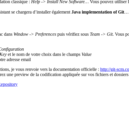
lation classique :
Help -> Install New Software…
Vous pouvez utiliser l
sistant se chargera d’installer également
Java implementation of Git
…
onc dans
Window -> Preferences
puis vérifiez sous
Team -> Git
. Vous po
Configuration
Key
et le nom de votre choix dans le champs
Value
otre adresse email
tions, je vous renvoie vers la documentation officielle :
http://git-scm.
z une preview de la codification appliquée sur vos fichiers et dossiers e
epository