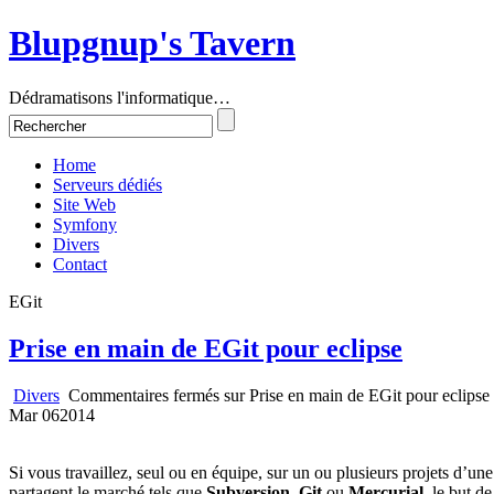
Blupgnup's Tavern
Dédramatisons l'informatique…
Home
Serveurs dédiés
Site Web
Symfony
Divers
Contact
EGit
Prise en main de EGit pour eclipse
Divers
Commentaires fermés
sur Prise en main de EGit pour eclipse
Mar
06
2014
Si vous travaillez, seul ou en équipe, sur un ou plusieurs projets d’u
partagent le marché tels que
Subversion
,
Git
ou
Mercurial
, le but d